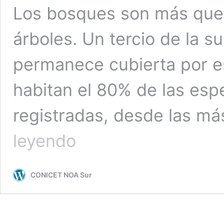
Los bosques son más que
árboles. Un tercio de la su
permanece cubierta por e
habitan el 80% de las esp
registradas, desde las m
Protección
leyendo
a
los
guardianes
CONICET NOA Sur
de
la
biodiversidad