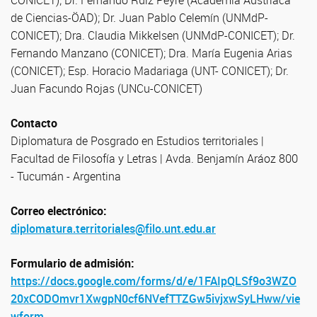
CONICET); Dr. Fernando Ruíz Peyré (Academia Austríaca
de Ciencias-ÖAD); Dr. Juan Pablo Celemín (UNMdP-
CONICET); Dra. Claudia Mikkelsen (UNMdP-CONICET); Dr.
Fernando Manzano (CONICET); Dra. María Eugenia Arias
(CONICET); Esp. Horacio Madariaga (UNT- CONICET); Dr.
Juan Facundo Rojas (UNCu-CONICET)
Contacto
Diplomatura de Posgrado en Estudios territoriales |
Facultad de Filosofía y Letras | Avda. Benjamín Aráoz 800
- Tucumán - Argentina
Correo electrónico:
diplomatura.territoriales@filo.unt.edu.ar
Formulario de admisión:
https://docs.google.com/forms/d/e/1FAIpQLSf9o3WZO
20xCODOmvr1XwgpN0cf6NVefTTZGw5ivjxwSyLHww/vie
wform