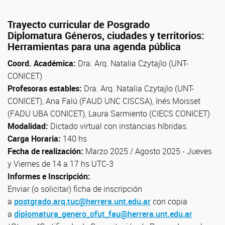
Trayecto curricular de Posgrado
Diplomatura Géneros, ciudades y territorios:
Herramientas para una agenda pública
Coord. Académica:
Dra. Arq. Natalia Czytajlo (UNT-
CONICET)
Profesoras estables:
Dra. Arq. Natalia Czytajlo (UNT-
CONICET), Ana Falú (FAUD UNC CISCSA), Inés Moisset
(FADU UBA CONICET), Laura Sarmiento (CIECS CONICET)
Modalidad:
Dictado virtual con instancias híbridas.
Carga Horaria:
140 hs
Fecha de realización:
Marzo 2025 / Agosto 2025 - Jueves
y Viernes de 14 a 17 hs UTC-3
Informes e Inscripción:
Enviar (o solicitar) ficha de inscripción
a
postgrado.arq.tuc@herrera.unt.edu.ar
con copia
a
diplomatura_genero_ofut_fau@herrera.unt.edu.ar