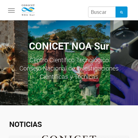
Toggle
navigation
CONICET NOA Sur
Centro Científico Tecnológico
Consejo Nacional de Investigaciones
Científicas y Técnicas
NOTICIAS