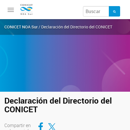
Toggle
navigation
CONICET NOA Sur
/ Declaración del Directorio del CONICET
Declaración del Directorio del
CONICET
Compartir en Facebook
Compartir en Twitter
Compartir en