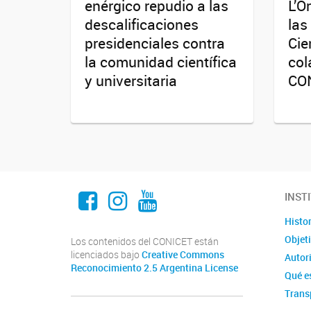
enérgico repudio a las
L’O
descalificaciones
las
presidenciales contra
Cie
la comunidad científica
col
y universitaria
CO
Facebook
Instagram
Youtube
INST
Histor
Objet
Los contenidos del CONICET están
licenciados bajo
Creative Commons
Autor
Reconocimiento 2.5 Argentina License
Qué e
Trans