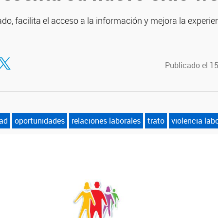
o, facilita el acceso a la información y mejora la experie
tir en Facebook
ompartir en Twitter
Publicado el 1
dad
oportunidades
relaciones laborales
trato
violencia lab