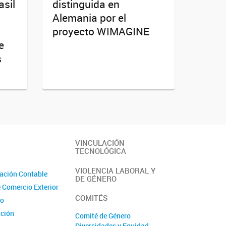
asil
distinguida en
Alemania por el
proyecto WIMAGINE
e
s
VINCULACIÓN
TECNOLÓGICA
VIOLENCIA LABORAL Y
ación Contable
DE GÉNERO
e Comercio Exterior
COMITÉS
io
ción
Comité de Género
Diversidades y Equidad