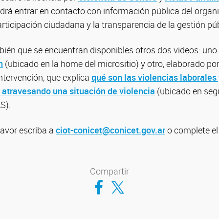
drá entrar en contacto con información pública del organ
rticipación ciudadana y la transparencia de la gestión púb
ién que se encuentran disponibles otros dos videos: uno
n
(ubicado en la home del micrositio) y otro, elaborado po
ntervención, que explica
qué son las violencias laborales
 atravesando una situación de violencia
(ubicado en segu
S).
favor escriba a
ciot-conicet@conicet.gov.ar
o complete e
Compartir
Compartir en Facebook
Compartir en Twitter