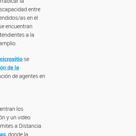
rradicar la
discapacidad entre
endidos/as en el
 se encuentran
tendientes a la
 amplio.
micrositio
se
ón de la
ración de agentes en
entran los
ón y un video
ámites a Distancia
ias
, donde la