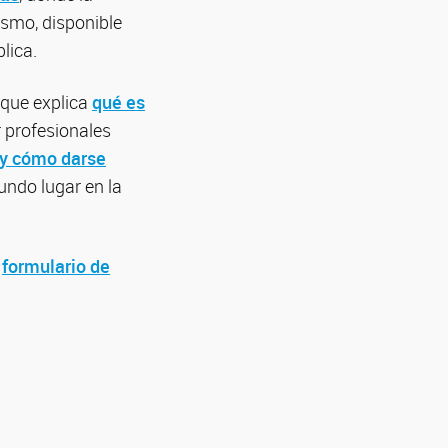
ismo, disponible
lica.
 que explica
qué es
r profesionales
 y cómo darse
ndo lugar en la
l
formulario de