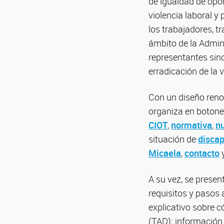
de igualdad de opor
violencia laboral y
los trabajadores, 
ámbito de la Admin
representantes sind
erradicación de la 
Con un diseño renov
organiza en botone
CIOT
,
normativa
,
n
situación de
disca
Micaela
,
contacto
A su vez, se prese
requisitos y pasos 
explicativo sobre 
(TAD); información 