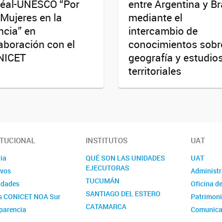
réal-UNESCO “Por
entre Argentina y Br
 Mujeres en la
mediante el
ncia” en
intercambio de
aboración con el
conocimientos sobr
NICET
geografía y estudio
territoriales
ITUCIONAL
INSTITUTOS
UAT
ia
QUÉ SON LAS UNIDADES
UAT
EJECUTORAS
ivos
Administr
TUCUMÁN
idades
Oficina d
SANTIAGO DEL ESTERO
s CONICET NOA Sur
Patrimon
CATAMARCA
parencia
Comunica