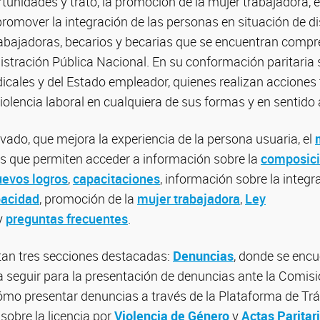
tunidades y trato, la promoción de la mujer trabajadora, e
 promover la integración de las personas en situación de 
trabajadoras, becarios y becarias que se encuentran compr
istración Pública Nacional. En su conformación paritaria
icales y del Estado empleador, quienes realizan acciones 
violencia laboral en cualquiera de sus formas y en sentido
ado, que mejora la experiencia de la persona usuaria, el
s que permiten acceder a información sobre la
composici
uevos logros
,
capacitaciones
, información sobre la integ
pacidad
, promoción de la
mujer trabajadora
,
Ley
y
preguntas frecuentes
.
ntan tres secciones destacadas:
Denuncias
, donde se encu
a seguir para la presentación de denuncias ante la Comisi
cómo presentar denuncias a través de la Plataforma de Tr
sobre la licencia por
Violencia de Género
y
Actas Paritar