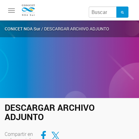
Toggle
navigation
CONICET NOA Sur
/ DESCARGAR ARCHIVO ADJUNTO
DESCARGAR ARCHIVO
ADJUNTO
Compartir en Facebook
Compartir en Twitter
Compartir en