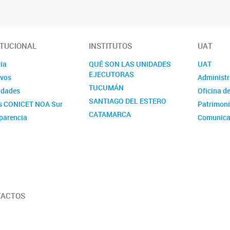
ITUCIONAL
INSTITUTOS
UAT
ia
QUÉ SON LAS UNIDADES
UAT
EJECUTORAS
ivos
Administr
TUCUMÁN
idades
Oficina d
SANTIAGO DEL ESTERO
s CONICET NOA Sur
Patrimon
CATAMARCA
parencia
Comunica
RRHH
Gestión d
Servicios
TACTOS