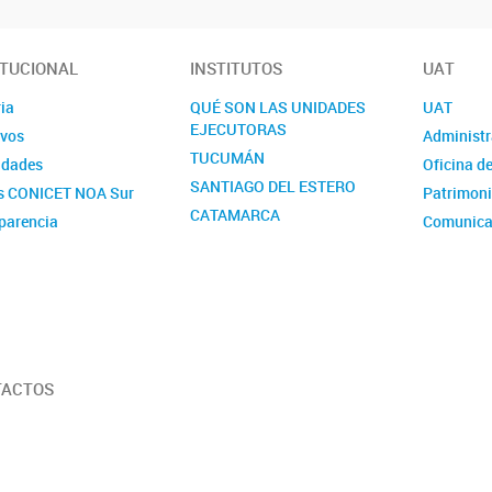
ITUCIONAL
INSTITUTOS
UAT
ia
QUÉ SON LAS UNIDADES
UAT
EJECUTORAS
ivos
Administr
TUCUMÁN
idades
Oficina d
SANTIAGO DEL ESTERO
s CONICET NOA Sur
Patrimon
CATAMARCA
parencia
Comunica
RRHH
Gestión d
Servicios
TACTOS