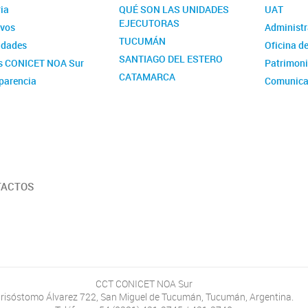
ia
QUÉ SON LAS UNIDADES
UAT
EJECUTORAS
ivos
Administr
TUCUMÁN
idades
Oficina d
SANTIAGO DEL ESTERO
s CONICET NOA Sur
Patrimon
CATAMARCA
parencia
Comunica
RRHH
Gestión d
Servicios
TACTOS
CCT CONICET NOA Sur
risóstomo Álvarez 722, San Miguel de Tucumán, Tucumán, Argentina.