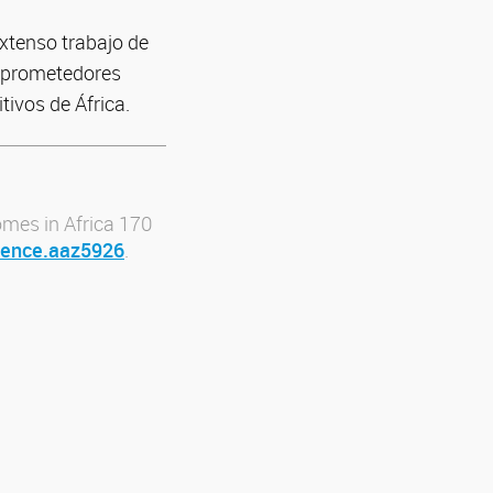
extenso trabajo de
s prometedores
tivos de África.
zomes in Africa 170
cience.aaz5926
.