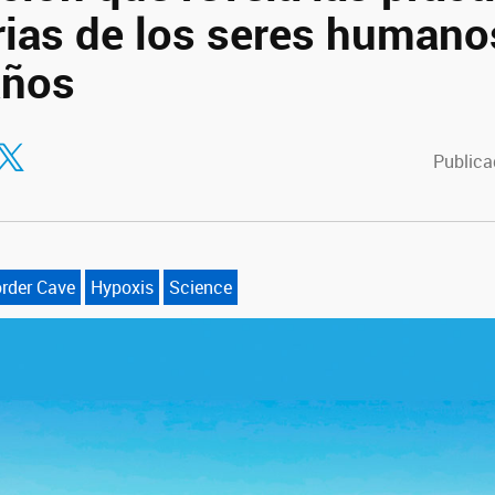
rias de los seres humano
años
tir en Facebook
ompartir en Twitter
Publica
rder Cave
Hypoxis
Science