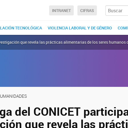
INTRANET
CIFRAS
LACIÓN TECNOLÓGICA
VIOLENCIA LABORAL Y DE GÉNERO
COMI
estigación que revela las prácticas alimentarias de los seres humanos 
 HUMANIDADES
ga del CONICET particip
ción que revela las práct