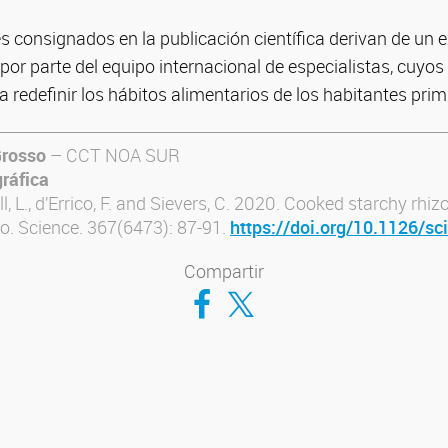
s consignados en la publicación científica derivan de un 
por parte del equipo internacional de especialistas, cuyo
 redefinir los hábitos alimentarios de los habitantes primi
Grosso
– CCT NOA SUR
gráfica
l, L., d’Errico, F. and Sievers, C. 2020. Cooked starchy rhi
o. Science. 367(6473): 87-91.
https://doi.org/10.1126/s
Compartir
Compartir en Facebook
Compartir en Twitter