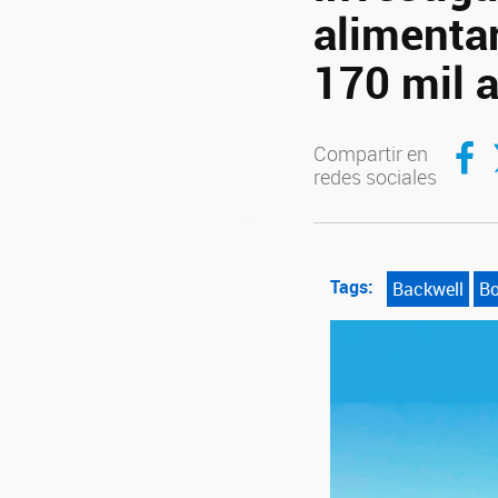
alimenta
170 mil 
Compar
C
Compartir en
redes sociales
Tags:
Backwell
Bo