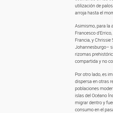
utilización de palo
arroja hasta el mo
Asimismo, para la ar
Francesco d’Errico,
Francia, y Chrissie
Johannesburgo– si s
rizomas prehistóric
compartida y no co
Por otro lado, es i
dispersa en otras r
poblaciones modern
islas del Océano Ín
migrar dentro y fue
consumo en el pasa