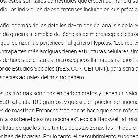
os; estos son tallos comestibles que crecen de manera su
dio, los individuos de ese entonces incluían en sus práctic
ño, además de los detalles devenidos del análisis de la e
da gracias al empleo de técnicas de microscopía electrón
r que los rizomas pertenecen al género Hypoxis. “Los repr
ntrapartes más antiguas tienen estructuras celulares simi
de haces de cristales microscópicos llamados rafidios”, e
rior de Estudios Sociales (ISES, CONICET-UNT), para señal
species actuales del mismo género.
stos rizomas son ricos en carbohidratos y tienen un valor
0 KJ cada 100 gramos; y que si bien pueden ser ingerido
iles de masticar. Entonces “cocinarlos hace que sean más fá
enta sus beneficios nutricionales”, explica Backwell, al m
lidad de que los habitantes de estas zonas los introdujer
enizas de fogatas. Por lo tanto, el descubrimiento supone