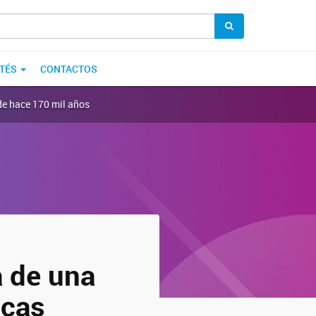
TÉS
CONTACTOS
de hace 170 mil años
a de una
icas