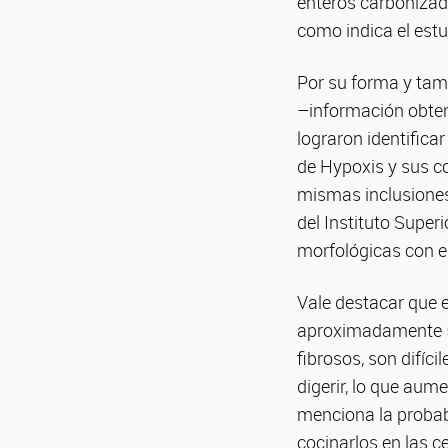
enteros carbonizad
como indica el estu
Por su forma y tama
–información obteni
lograron identifica
de Hypoxis y sus co
mismas inclusiones 
del Instituto Supe
morfológicas con e
Vale destacar que e
aproximadamente 50
fibrosos, son difíc
digerir, lo que aum
menciona la probabi
cocinarlos en las c