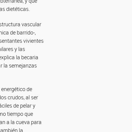
bterránea, y que
as dietéticas.
structura vascular
ica de barrido-,
esentantes vivientes
lares y las
xplica la becaria
ar la semejanzas
 energético de
s crudos, al ser
ciles de pelar y
ismo tiempo que
an a la cueva para
 también la