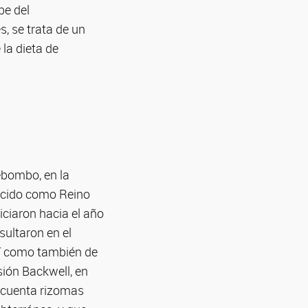
pe del
, se trata de un
la dieta de
ebombo, en la
nocido como Reino
iciaron hacia el año
sultaron en el
sí como también de
sión Backwell, en
incuenta rizomas