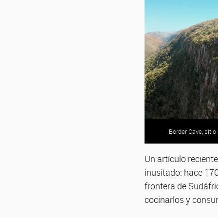
Border Cave, sitio
Un artículo recient
inusitado: hace 170
frontera de Sudáfri
cocinarlos y consu