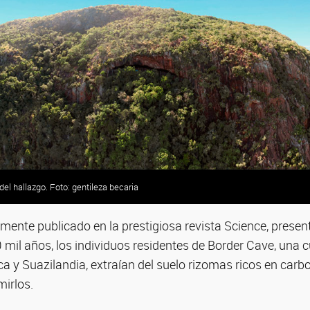
 del hallazgo. Foto: gentileza becaria
emente publicado en la prestigiosa revista Science, presen
 mil años, los individuos residentes de Border Cave, una 
ca y Suazilandia, extraían del suelo rizomas ricos en carb
mirlos.