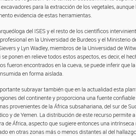
s excavadores para la extracción de los vegetales, aunque 
mento evidencia de estas herramientas.
queóloga del ISES y el resto de los científicos intervinien
 profesional en la Universidad de Burdeos y el Ministerio d
 Sievers y Lyn Wadley, miembros de la Universidad de Wit
e ponen en relieve todos estos aspectos, es decir, el hec
os fueron encontrados en la cueva, se puede inferir que l
nsumida en forma aislada.
mportante subrayar también que en la actualidad esta pla
egiones del continente y proporciona una fuente confiabl
as provenientes de la África subsahariana, del sur de Su
dico y de Yemen. La distribución de este recurso permite a
ra de África, aspecto que sugiere entonces una intrínseca 
do en otras zonas más o menos distantes al del hallazgo