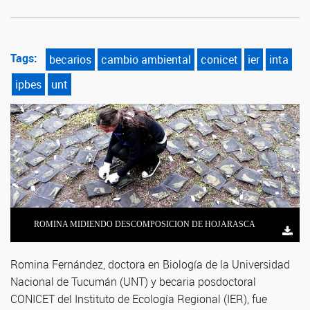
Tags:
becarios
cambio ambiental
conicet
ier
inta
ipbes
unt
ROMINA MIDIENDO DESCOMPOSICION DE HOJARASCA
PEDRO MUESTREANDO SUELOS DEL CHACO
Romina Fernández, doctora en Biología de la Universidad
Nacional de Tucumán (UNT) y becaria posdoctoral
CONICET del Instituto de Ecología Regional (IER), fue