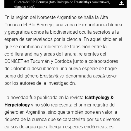
Cuenca del Río Bermejo (foto: holotipo de Ernstichthys casalinuovoi,
equipo de trabajo que participó del hallazgo del bagre banjo (foto:
(imagen: gentileza investigadores).
casalinuovoi (imagen: gentileza investigadores).
casalinuovoi (imagen: gentileza investigadores).
participó del hallazgo del bagre banjo (foto: gentileza investigadores).
se le dedicó el nombre de la especie (foto: gentileza investigadores).
ejemplar vivo).
gentileza investigadores).
En la región del Noroeste Argentino se halla la Alta
Cuenca del Río Bermejo, una zona de importancia hídrica
y geográfica donde la biodiversidad oculta secretos a la
espera de ser revelados por la ciencia. En aquel sitio en el
que se combinan ambientes de transición entre la
cordillera andina y áreas de llanura, referentes del
CONICET en Tucumán y Córdoba junto a colaboradores
de Colombia descubrieron una nueva especie de bagre
banjo del género
Ernstichthys,
denominada
casalinuovoi
por los autores de la investigación.
La novedad fue publicada en la revista
Ichthyology &
Herpetology
y no sólo representa el primer registro del
género en Argentina, sino que también pone en valor la
riqueza de la cuenca que se caracteriza por sus diversos
cursos de agua que albergan especies endémicas, es