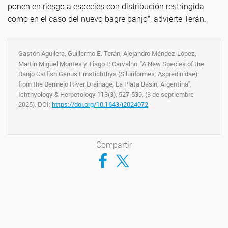
ponen en riesgo a especies con distribución restringida
como en el caso del nuevo bagre banjo”, advierte Terán.
Gastón Aguilera, Guillermo E. Terán, Alejandro Méndez-López,
Martín Miguel Montes y Tiago P. Carvalho. "A New Species of the
Banjo Catfish Genus Ernstichthys (Siluriformes: Aspredinidae)
from the Bermejo River Drainage, La Plata Basin, Argentina",
Ichthyology & Herpetology 113(3), 527-539, (3 de septiembre
2025). DOI:
https://doi.org/10.1643/i2024072
Compartir
Compartir en Facebook
Compartir en Twitter