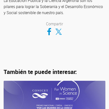
La Educación Pública y la Ciencia Argentina son los
pilares para lograr la Soberanía y el Desarrollo Económico
y Social sostenible de nuestro país.
Compartir
Compartir en Facebook
Compartir en Twitter
También te puede interesar: