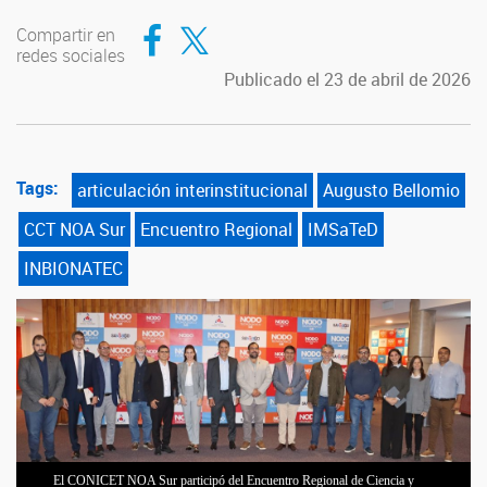
Compartir en Facebook
Compartir en Twitter
Compartir en
redes sociales
Publicado el 23 de abril de 2026
Tags:
articulación interinstitucional
Augusto Bellomio
CCT NOA Sur
Encuentro Regional
IMSaTeD
INBIONATEC
El CONICET NOA Sur participó del Encuentro Regional de Ciencia y