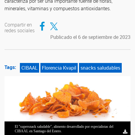
caracteriza por ser una importante fuente de fibras,
minerales, vitaminas y compuestos antioxidantes.
Compartir en Facebook
Compartir en Twitter
Compartir en
redes sociales
Publicado el 6 de septiembre de 2023
Tags:
CIBAAL
Florencia Kvapil
snacks saludables
El "supersnack saludable", alimento desarrollado por especialistas del
Integrantes del Laboratorio de Fisicoquímica de Alimentos del CIBAAL,
Florencia Kvapil, una de las protagonistas de la elaboración del snack
CIBAAL en Santiago del Estero.
del que forma parte Kvapil.
saludable.