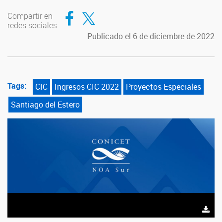
Compartir en Facebook
Compartir en Twitter
Compartir en
redes sociales
Publicado el 6 de diciembre de 2022
Tags:
CIC
Ingresos CIC 2022
Proyectos Especiales
Santiago del Estero