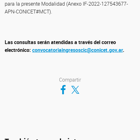
para la presente Modalidad (Anexo IF-2022-127543677-
APN-CONICET#MCT).
Las consultas serán atendidas a través del correo
electrónico:
convocatoriaingresoscic@conicet.gov.ar
.
Compartir
Compartir en Facebook
Compartir en Twitter