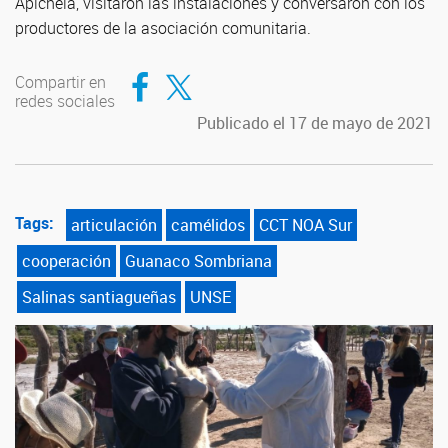
Apichela, visitaron las instalaciones y conversaron con los
productores de la asociación comunitaria.
Compartir en Facebook
Compartir en Twitter
Compartir en
redes sociales
Publicado el 17 de mayo de 2021
Tags:
articulación
camélidos
CCT NOA Sur
cooperación
Guanaco Sombriana
Salinas santiagueñas
UNSE