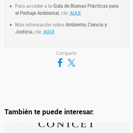
Para acceder a la
Guía de Buenas Prácticas para
el Peritaje Ambiental
, clic
AQUÍ
.
Más información sobre
Ambiente, Ciencia y
Justicia
, clic
AQUÍ
.
Compartir
Compartir en Facebook
Compartir en Twitter
También te puede interesar: