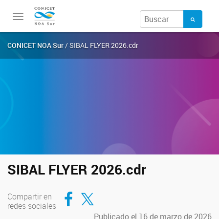
Toggle
navigation
CONICET NOA Sur
/ SIBAL FLYER 2026.cdr
SIBAL FLYER 2026.cdr
Compartir en Facebook
Compartir en Twitter
Compartir en
redes sociales
Publicado el 16 de marzo de 2026