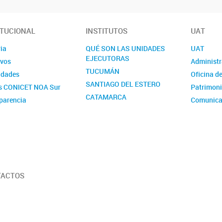
ITUCIONAL
INSTITUTOS
UAT
ia
QUÉ SON LAS UNIDADES
UAT
EJECUTORAS
ivos
Administr
TUCUMÁN
idades
Oficina d
SANTIAGO DEL ESTERO
s CONICET NOA Sur
Patrimon
CATAMARCA
parencia
Comunica
RRHH
Gestión d
Servicios
TACTOS