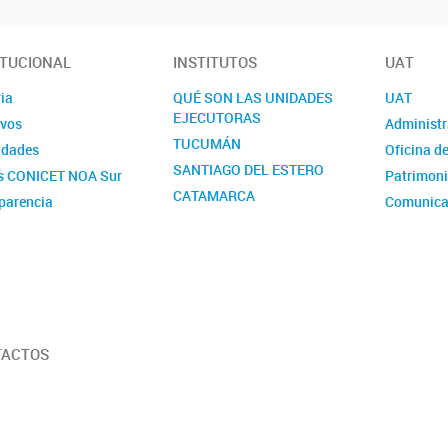
ITUCIONAL
INSTITUTOS
UAT
ia
QUÉ SON LAS UNIDADES
UAT
EJECUTORAS
ivos
Administr
TUCUMÁN
idades
Oficina d
SANTIAGO DEL ESTERO
s CONICET NOA Sur
Patrimon
CATAMARCA
parencia
Comunica
RRHH
Gestión d
Servicios
TACTOS