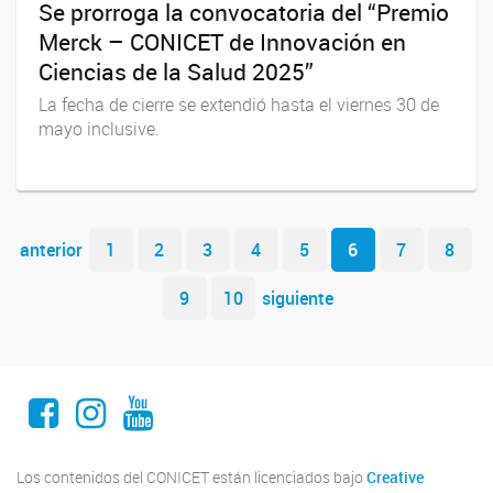
Se prorroga la convocatoria del “Premio
Merck – CONICET de Innovación en
Ciencias de la Salud 2025”
La fecha de cierre se extendió hasta el viernes 30 de
mayo inclusive.
Navegador de artículos
anterior
1
2
3
4
5
6
7
8
9
10
siguiente
Facebook
Instagram
Youtube
Los contenidos del CONICET están licenciados bajo
Creative