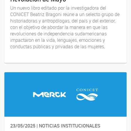
Un nuevo libro editado por la investigadora del
CONICET Beatriz Bragoni reúne a un selecto grupo de
historiadoras y antropólogas, del país y del exterior,
con el objetivo de abordar la manera en que las
revoluciones de independencia sudamericanas
impactaron en la vida, lenguajes, emociones y
conductas públicas y privadas de las mujeres.
23/05/2025 | NOTICIAS INSTITUCIONALES