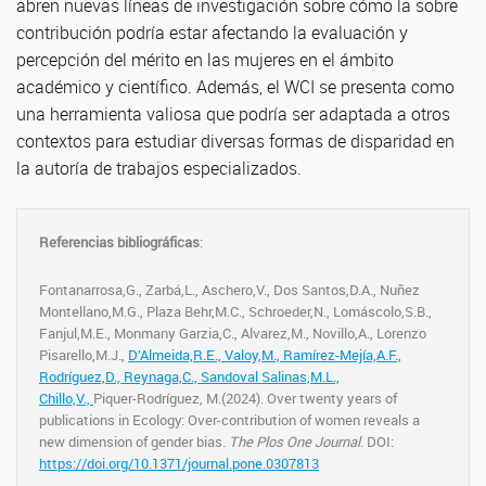
abren nuevas líneas de investigación sobre cómo la sobre
contribución podría estar afectando la evaluación y
percepción del mérito en las mujeres en el ámbito
académico y científico. Además, el WCI se presenta como
una herramienta valiosa que podría ser adaptada a otros
contextos para estudiar diversas formas de disparidad en
la autoría de trabajos especializados.
Referencias bibliográficas
:
Fontanarrosa,G., Zarbá,L., Aschero,V., Dos Santos,D.A., Nuñez
Montellano,M.G., Plaza Behr,M.C., Schroeder,N., Lomáscolo,S.B.,
Fanjul,M.E., Monmany Garzia,C., Alvarez,M., Novillo,A., Lorenzo
Pisarello,M.J.,
D’Almeida,R.E.,
Valoy,M.,
Ramírez-Mejía,A.F.,
Rodríguez,D.,
Reynaga,C.,
Sandoval Salinas,M.L.,
Chillo,V.,
Piquer-Rodríguez, M.(2024). Over twenty years of
publications in Ecology: Over-contribution of women reveals a
new dimension of gender bias.
The Plos One Journal
. DOI:
https://doi.org/10.1371/journal.pone.0307813