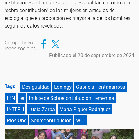
instituciones echan luz sobre la desigualdad en torno a la
“sobre-contribución” de las mujeres en artículos de
ecología, que en proporción es mayor a la de los hombres
según los datos revelados.
Compartir en Facebook
Compartir en Twitter
Compartir en
redes sociales
Publicado el 20 de septiembre de 2024
Tags:
Desigualdad
Ecology
Gabriela Fontanarrosa
IBN
ier
Índice de Sobrecontribución Femenina
INTEPH
Lucía Zarba
María Piquer Rodríguez
Plos One
Sobrecontribución
WCI