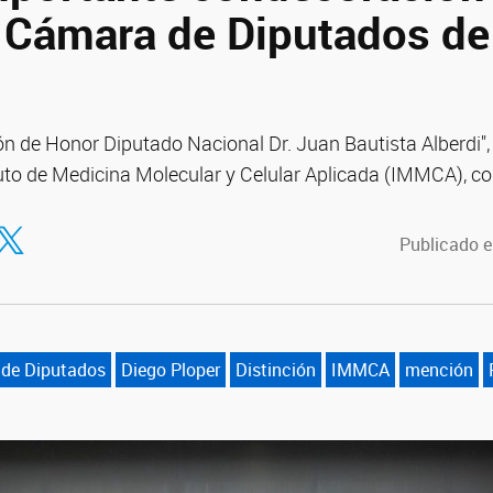
a Cámara de Diputados de
ión de Honor Diputado Nacional Dr. Juan Bautista Alberdi
ituto de Medicina Molecular y Celular Aplicada (IMMCA), 
tir en Facebook
ompartir en Twitter
Publicado e
 de Diputados
Diego Ploper
Distinción
IMMCA
mención