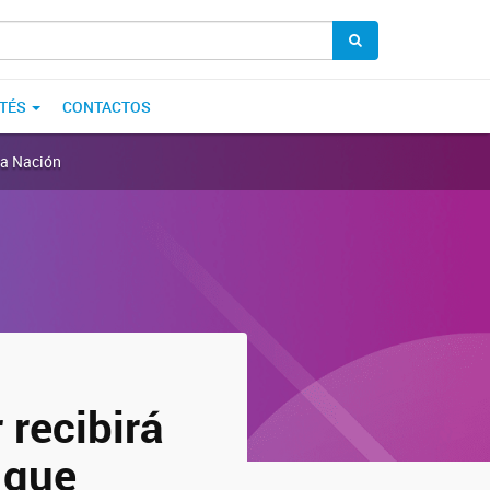
TÉS
CONTACTOS
la Nación
 recibirá
 que