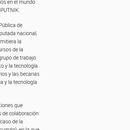
dos en el mundo
 SPUTNIK.
Pública de
iputada nacional,
mitiera la
ursos de la
grupo de trabajo
o y la tecnología
ios y las becarias
a y la tecnología
tiones que
s de colaboración
 caso de la
cumán), en la que