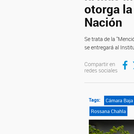
otorga l
Nación
Se trata de la "Menc
se entregará al Inst
Compar
C
Compartir en
redes sociales
Tags:
Cámara Baja
Rossana Chahla