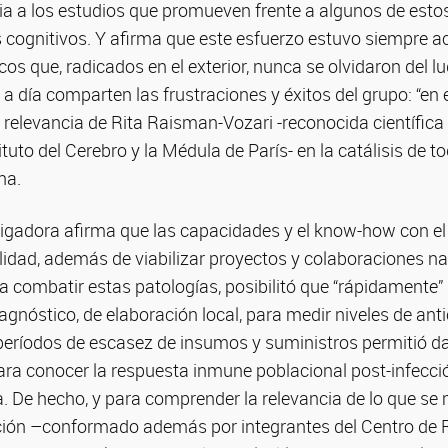
cia a los estudios que promueven frente a algunos de esto
cognitivos. Y afirma que este esfuerzo estuvo siempre
ficos que, radicados en el exterior, nunca se olvidaron del 
 a día comparten las frustraciones y éxitos del grupo: “en
 relevancia de Rita Raisman-Vozari -reconocida científic
uto del Cerebro y la Médula de París- en la catálisis de t
na.
tigadora afirma que las capacidades y el know-how con el
idad, además de viabilizar proyectos y colaboraciones na
a combatir estas patologías, posibilitó que “rápidamente”
iagnóstico, de elaboración local, para medir niveles de ant
períodos de escasez de insumos y suministros permitió da
ara conocer la respuesta inmune poblacional post-infecció
. De hecho, y para comprender la relevancia de lo que se 
ción –conformado además por integrantes del Centro de 