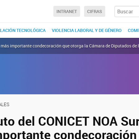
INTRANET
CIFRAS
LACIÓN TECNOLÓGICA
VIOLENCIA LABORAL Y DE GÉNERO
COMI
la más importante condecoración que otorga la Cámara de Diputados de 
ALES
tuto del CONICET NOA Sur
mportante condecoración