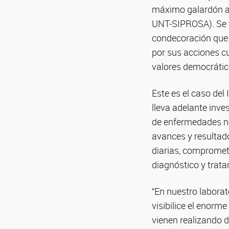
máximo galardón 
UNT-SIPROSA). Se t
condecoración que l
por sus acciones cul
valores democrátic
Este es el caso del
lleva adelante inve
de enfermedades ne
avances y resultad
diarias, comprometi
diagnóstico y trat
“En nuestro labora
visibilice el enorm
vienen realizando d