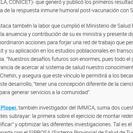
LA, CONICET)- que generó y publicó los primeros resulta
cia de la respuesta inmune humoral post-vacunación con
staca también la labor que cumplió el Ministerio de Salud 
a anuencia y contribución de su ex ministra y presente d
rdinaron acciones para forjar una red de trabajo que per
kit y su aplicación en los estudios poblacionales en transc
a. “Nuestros desafíos futuros son enormes, pues todo el 
ancia de acercar al sistema de salud nuestro conocimient
 Chehín, y asegura que este vínculo le permitirá a los becar
ste desarrollo, “tener una concepción diferente de la cienci
ara generar servicios a la comunidad”.
 Ploper
, también investigador del IMMCA, suma dos cues
es subrayar: la primera sobre el ejercicio de montar rede
icar” y optimizar las diferentes investigaciones. Tal es el
onada con el SIPROSA (Sistema Provincial de Salud de Tu