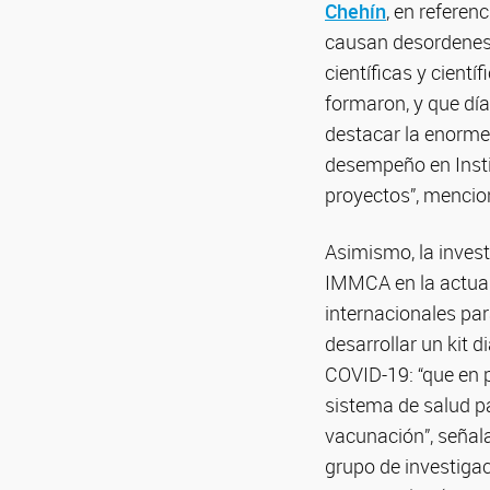
Chehín
, en referen
causan desordenes 
científicas y cientí
formaron, y que día
destacar la enorme
desempeño en Instit
proyectos”, mencio
Asimismo, la inves
IMMCA en la actual
internacionales par
desarrollar un kit d
COVID-19: “que en 
sistema de salud p
vacunación”, señala
grupo de investiga