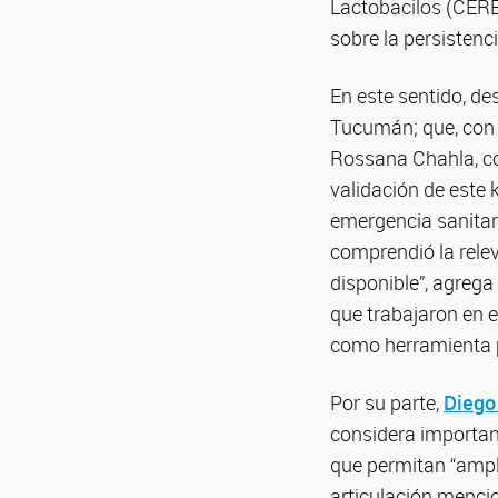
Lactobacilos (CERE
sobre la persisten
En este sentido, de
Tucumán; que, con l
Rossana Chahla, coo
validación de este 
emergencia sanitari
comprendió la relev
disponible”, agrega
que trabajaron en e
como herramienta p
Por su parte,
Diego
considera important
que permitan “amplif
articulación menci