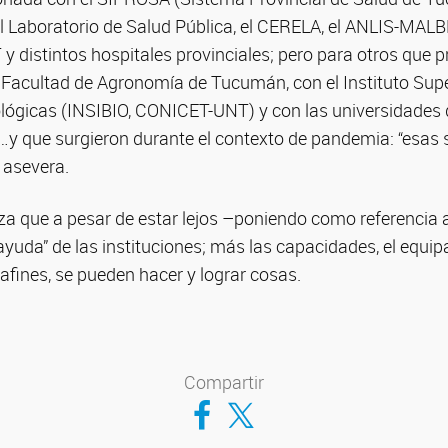
el Laboratorio de Salud Pública, el CERELA, el ANLIS-MALB
y distintos hospitales provinciales; pero para otros que 
a Facultad de Agronomía de Tucumán, con el Instituto Supe
ológicas (INSIBIO, CONICET-UNT) y con las universidades 
s…y que surgieron durante el contexto de pandemia: “esas 
 asevera.
tiza que a pesar de estar lejos –poniendo como referencia 
“ayuda” de las instituciones; más las capacidades, el equi
fines, se pueden hacer y lograr cosas.
Compartir
Compartir en Facebook
Compartir en Twitter