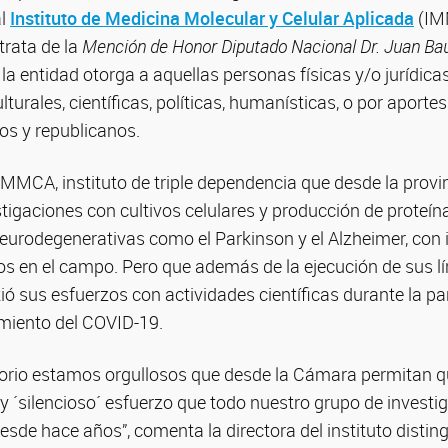
al
Instituto de Medicina Molecular y Celular Aplicada
(IM
rata de la
Mención de Honor Diputado Nacional Dr. Juan Bau
a entidad otorga a aquellas personas físicas y/o jurídic
turales, científicas, políticas, humanísticas, o por aporte
os y republicanos.
 IMMCA, instituto de triple dependencia que desde la pro
stigaciones con cultivos celulares y producción de proteín
urodegenerativas como el Parkinson y el Alzheimer, con
os en el campo. Pero que además de la ejecución de sus lí
ó sus esfuerzos con actividades científicas durante la p
amiento del COVID-19.
torio estamos orgullosos que desde la Cámara permitan q
e y ´silencioso´ esfuerzo que todo nuestro grupo de investi
esde hace años”, comenta la directora del instituto distin