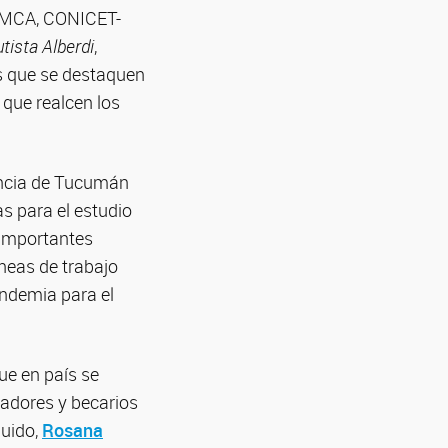
MCA, CONICET-
tista Alberdi
,
as que se destaquen
s que realcen los
vincia de Tucumán
as para el estudio
 importantes
neas de trabajo
andemia para el
ue en país se
gadores y becarios
guido,
Rosana