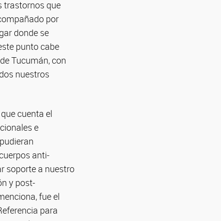
s trastornos que
 acompañado por
lugar donde se
 este punto cabe
a de Tucumán, con
odos nuestros
 que cuenta el
cionales e
 pudieran
icuerpos anti-
r soporte a nuestro
n y post-
menciona, fue el
Referencia para