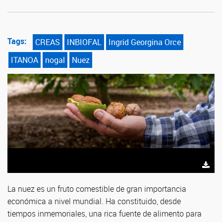
Tags:
CREAS
INBIOFAL
Ingrid Georgina Orce
ITANOA
nogal
Nuez
Izquierda: Sibila Lencina. Centro: Gabriela Furque. Derecha: Ingrid
Izquierda: Sibila Lencina. Derecha: Ingrid Georgina Orce
Georgina Orce.
La nuez es un fruto comestible de gran importancia
económica a nivel mundial. Ha constituido, desde
tiempos inmemoriales, una rica fuente de alimento para